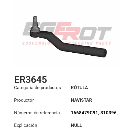
ER3645
Categoría de productos
RÓTULA
Productor
NAVISTAR
Números de referencia
1668479C91
,
310396
,
A3144D549
,
E6857
,
Explicación
NULL
ES3031L
,
FTR3031LA
,
R230105
,
SB231