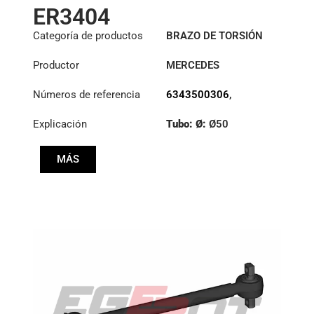
ER3404
Categoría de productos
BRAZO DE TORSIÓN
Productor
MERCEDES
Números de referencia
6343500306
,
6343500806
,
Explicación
Tubo: Ø:
Ø50
6343502206
Longitud: (mm):
MÁS
588mm