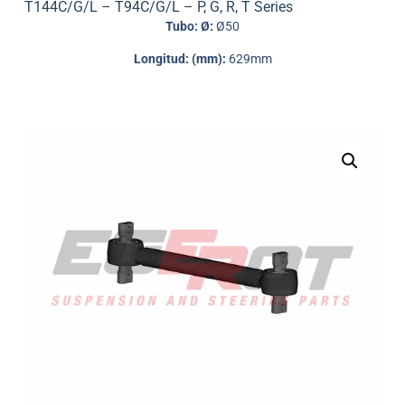
T144C/G/L – T94C/G/L – P
,
G
,
R
,
T Series
Tubo: Ø:
Ø50
Longitud: (mm):
629mm