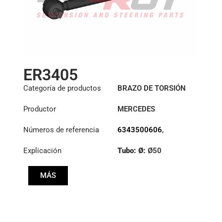
ER3405
Categoría de productos
BRAZO DE TORSIÓN
Productor
MERCEDES
Números de referencia
6343500606
,
6343500906
Explicación
Tubo: Ø:
Ø50
Longitud: (mm):
MÁS
705mm