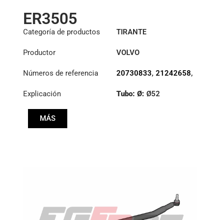
ER3505
Categoría de productos
TIRANTE
Productor
VOLVO
Números de referencia
20730833
,
21242658
,
22159757
Explicación
Tubo: Ø:
Ø52
Longitud: (mm):
MÁS
1818mm