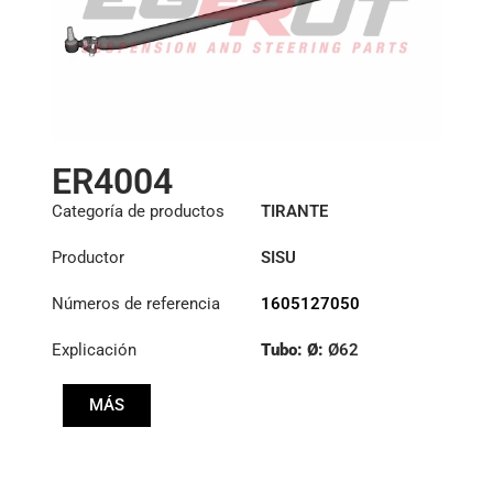
ER4004
Categoría de productos
TIRANTE
Productor
SISU
Números de referencia
1605127050
Explicación
Tubo: Ø:
Ø62
Longitud: (mm):
MÁS
1750mm