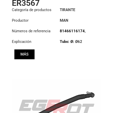
ER3567
Categoría de productos
TIRANTE
Productor
MAN
Números de referencia
81466116174
,
81466116175
,
Explicación
Tubo: Ø:
Ø62
81466116176
,
81466116244
,
:
27,1/30
81466116246
MÁS
Longitud: (mm):
1796mm