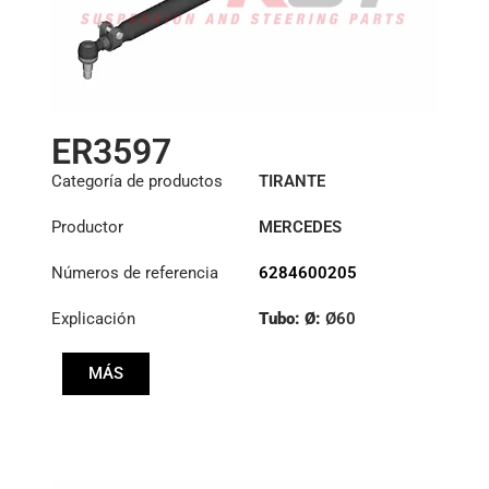
ER3597
Categoría de productos
TIRANTE
Productor
MERCEDES
Números de referencia
6284600205
Explicación
Tubo: Ø:
Ø60
Longitud: (mm):
MÁS
1271mm