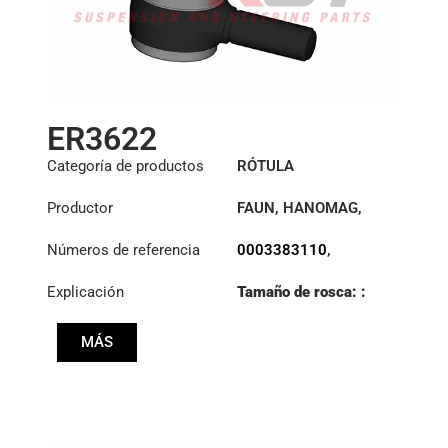
ER3622
Categoría de productos
RÓTULA
Productor
FAUN
,
HANOMAG
,
MERCEDES
Números de referencia
0003383110
,
000983298
,
1195122
,
Explicación
Tamaño de rosca: :
8408382
,
M38x1.5 RHT
X880000983298
MÁS
Cono: ØS/ØB (mm):
40,5/45
Longitud: (mm):
160
mm