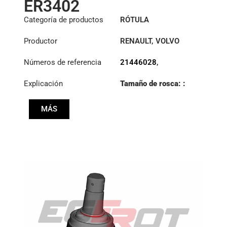
ER3402
Categoría de productos
RÓTULA
Productor
RENAULT
,
VOLVO
Números de referencia
21446028
,
7421446028
Explicación
Tamaño de rosca: :
M30x1.5 RHT
MÁS
Cono: ØS/ØB (mm):
26,75/32
Longitud: (mm):
105mm