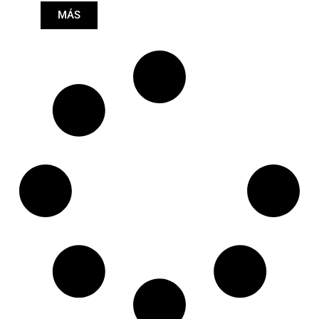
MÁS
Cono: ØS/ØB (mm):
18,1/20
Longitud: (mm):
100mm