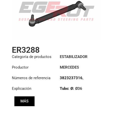
ER3288
Categoría de productos
ESTABILIZADOR
Productor
MERCEDES
Números de referencia
3823237316
,
3823238016
,
Explicación
Tubo: Ø:
Ø36
3833230316
Cono: ØS/ØB (mm):
MÁS
19,9/22
Longitud: (mm):