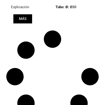
Explicación
Tubo: Ø:
Ø30
Cono: ØS/ØB (mm):
MÁS
23,5/26
Longitud: (mm):
150mm