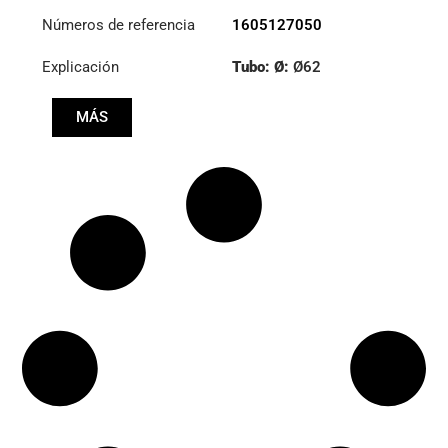
Números de referencia
1605127050
Explicación
Tubo: Ø:
Ø62
Longitud: (mm):
MÁS
1750mm