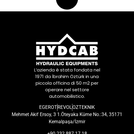
L’azienda è stata fondata nel
1971 da İbrahim Öztürk in una
piccola officina di 50 m2 per
operare nel settore
automobilistico.
EGEROT
REVOL
OZTEKNIK
Mehmet Akif Ersoy, 3 1.Öteyaka Küme No.:34, 35171
Kemalpaşa/İzmir
+90 232 887 17 18