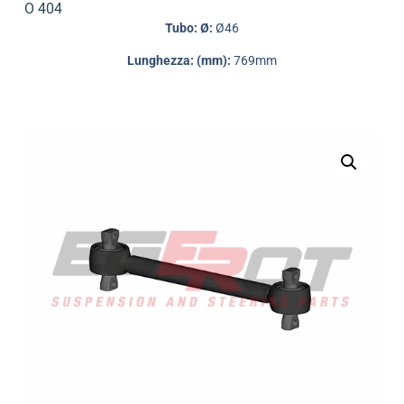
O 404
Tubo: Ø:
Ø46
Lunghezza: (mm):
769mm