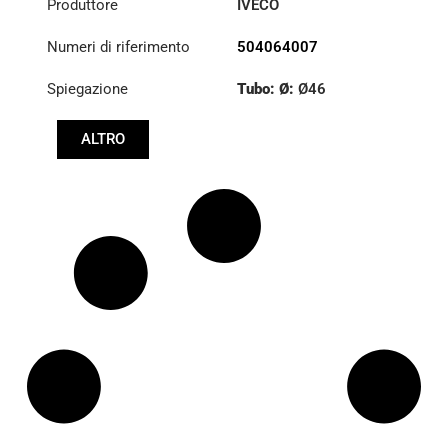
Produttore
IVECO
Numeri di riferimento
504064007
Spiegazione
Tubo: Ø:
Ø46
Lunghezza: (mm):
ALTRO
659mm