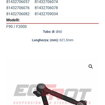
81432706057
81432706074
81432706076
81432706078
81432706082
81432709034
Modelli:
F90 / F2000
Tubo: Ø:
Ø60
Lunghezza: (mm):
621,5mm