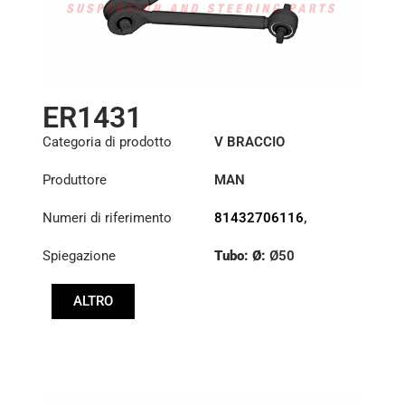
ER1431
Categoria di prodotto
V BRACCIO
Produttore
MAN
Numeri di riferimento
81432706116
,
81432706137
,
Spiegazione
Tubo: Ø:
Ø50
81432706150
,
81432706151
Lunghezza: (mm):
ALTRO
627mm