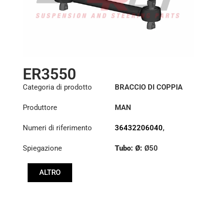
ER3550
Categoria di prodotto
BRACCIO DI COPPIA
Produttore
MAN
Numeri di riferimento
36432206040
,
36432206046
,
Spiegazione
Tubo: Ø:
Ø50
36432206048
Lunghezza: (mm):
ALTRO
610mm