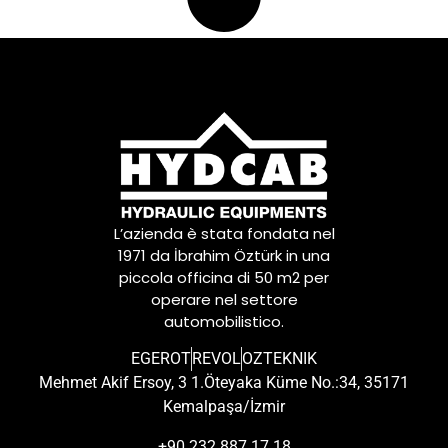
L’azienda è stata fondata nel
1971 da İbrahim Öztürk in una
piccola officina di 50 m2 per
operare nel settore
automobilistico.
EGEROT
REVOL
OZTEKNIK
Mehmet Akif Ersoy, 3 1.Öteyaka Küme No.:34, 35171
Kemalpaşa/İzmir
+90 232 887 17 18