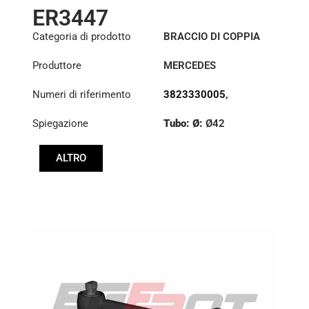
ER3447
Categoria di prodotto
BRACCIO DI COPPIA
Produttore
MERCEDES
Numeri di riferimento
3823330005
,
3823330205
Spiegazione
Tubo: Ø:
Ø42
Lunghezza: (mm):
ALTRO
618mm