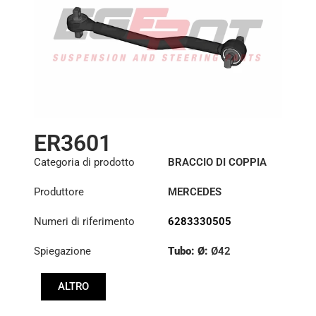
ER3601
Categoria di prodotto
BRACCIO DI COPPIA
Produttore
MERCEDES
Numeri di riferimento
6283330505
Spiegazione
Tubo: Ø:
Ø42
Lunghezza: (mm):
ALTRO
618mm