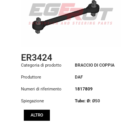
ER3424
Categoria di prodotto
BRACCIO DI COPPIA
Produttore
DAF
Numeri di riferimento
1817809
Spiegazione
Tubo: Ø:
Ø50
Lunghezza: (mm):
611
ALTRO
mm