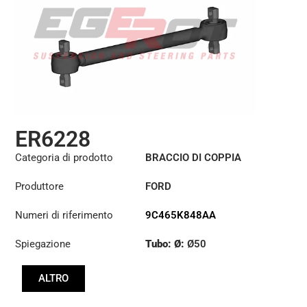
ER6228
Categoria di prodotto
BRACCIO DI COPPIA
Produttore
FORD
Numeri di riferimento
9C465K848AA
Spiegazione
Tubo: Ø:
Ø50
Lunghezza: (mm):
ALTRO
580mm