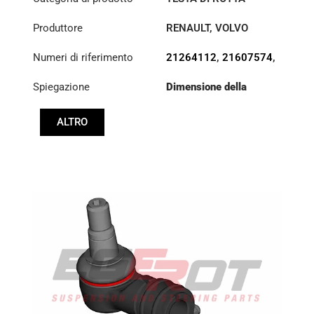
Produttore
RENAULT
,
VOLVO
Numeri di riferimento
21264112
,
21607574
,
7421607574
Spiegazione
Dimensione della
filettatura: :
M30x1.5
RHT
ALTRO
Cono: ØS/ØB (mm):
26,8/32
Lunghezza: (mm):
155mm