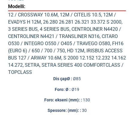
Modelli:
12 / CROSSWAY 10.6M
,
12M / CITELIS 10.5
,
12M /
EVADYS H 12M
,
26.280 26.281 26.321 33.372 S 2000
,
3 SERIES BUS
,
4 SERIES BUS
,
CENTROLINER N4420 /
CENTROLINER N4421 / TRANSLINER N316
,
CITARO
O530 / INTEGRO O550 / O405 / TRAVEGO O580
,
FH16
(EURO 6) / 650 / 700 / 750
,
HD 12M
,
IRISBUS ACCESS
BUS 127 / ARWAY 10.6M
,
S 2000 12.152 12.232 14.162
14.272
,
SETRA
,
SETRA SERIES 400 COMFORTCLASS /
TOPCLASS
Dis çapØ :
Ø85
Foro: Ø :
Ø19
Foro: ekseni (mm): :
130
Spessore: (mm): :
30