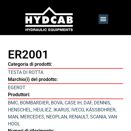
ER2001
Categoria di prodotti:
TESTA DI ROTTA
Marchio(i) del prodotto:
EGEROT
Produttori:
BMC
,
BOMBARDIER
,
BOVA
,
CASE IH
,
DAF
,
DENNIS
,
HENSCHEL
,
HEULIEZ
,
IKARUS
,
IVECO
,
KÄSSBOHRER
,
MAN
,
MERCEDES
,
NEOPLAN
,
RENAULT
,
SCANIA
,
VAN
HOOL
Numeri di riferimento: