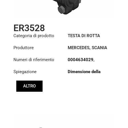
ER3528
Categoria di prodotto
TESTA DI ROTTA
Produttore
MERCEDES
,
SCANIA
Numeri di riferimento
0004634029
,
0004634129
,
1376901
Spiegazione
Dimensione della
filettatura: :
M24x1.5
RHT
ALTRO
Cono: ØS/ØB (mm):
23,5/26
Lunghezza: (mm):
90mm