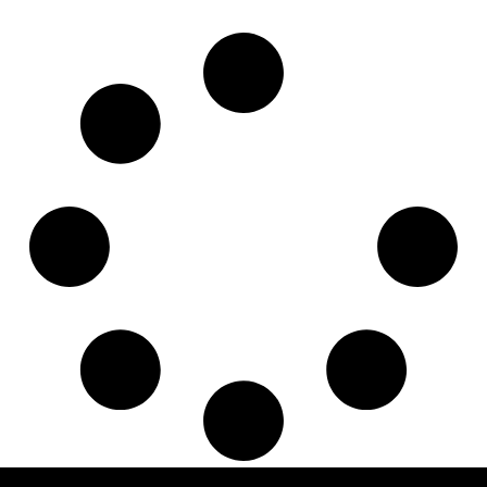
Cono: ØS/ØB (mm):
23,93/28,6
Lunghezza: (mm):
190mm