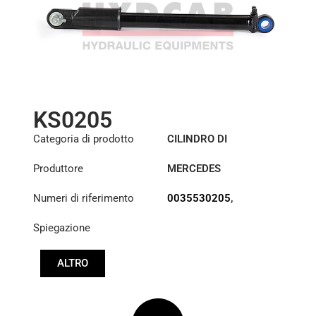
KS0205
Categoria di prodotto
CILINDRO DI
SOLLEVAMENTO DELLA
Produttore
MERCEDES
CABINA
Numeri di riferimento
0035530205
,
35530205
Spiegazione
ALTRO