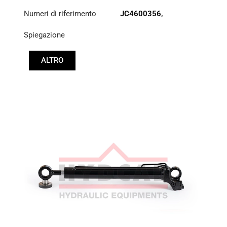
Numeri di riferimento
JC4600356
,
JC4600356B
,
T290471
Spiegazione
ALTRO