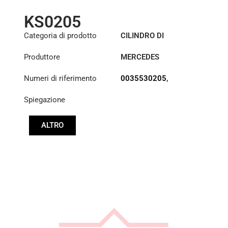
KS0205
Categoria di prodotto
CILINDRO DI
SOLLEVAMENTO DELLA
Produttore
MERCEDES
CABINA
Numeri di riferimento
0035530205
,
35530205
Spiegazione
ALTRO