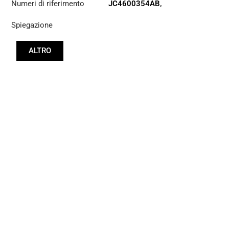
Numeri di riferimento
JC4600354AB
,
JC4600354AC
,
Spiegazione
T371995
ALTRO