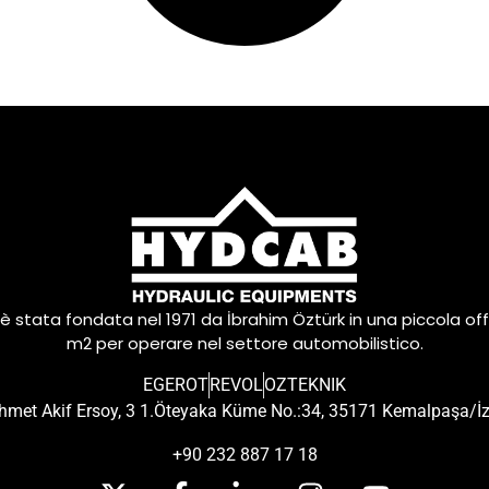
è stata fondata nel 1971 da İbrahim Öztürk in una piccola off
m2 per operare nel settore automobilistico.
EGEROT
REVOL
OZTEKNIK
met Akif Ersoy, 3 1.Öteyaka Küme No.:34, 35171 Kemalpaşa/İ
+90 232 887 17 18