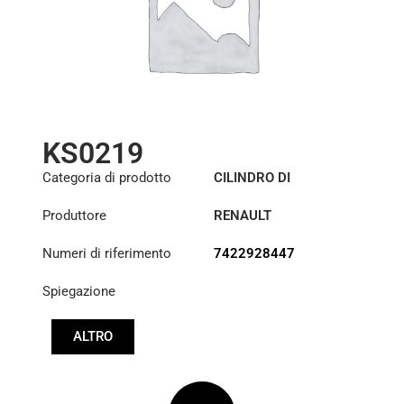
KS0219
Categoria di prodotto
CILINDRO DI
SOLLEVAMENTO DELLA
Produttore
RENAULT
CABINA
Numeri di riferimento
7422928447
Spiegazione
ALTRO