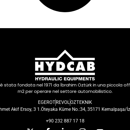
è stata fondata nel 1971 da İbrahim Öztürk in una piccola off
m2 per operare nel settore automobilistico.
EGEROT
REVOL
OZTEKNIK
met Akif Ersoy, 3 1.Öteyaka Küme No.:34, 35171 Kemalpaşa/İ
+90 232 887 17 18