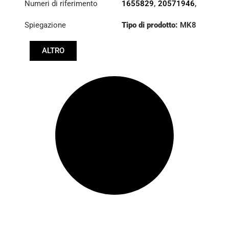
Numeri di riferimento
1655829
,
20571946
,
31217-1130A
,
Spiegazione
Tipo di prodotto:
MK8
3180001008
,
383695
ALTRO