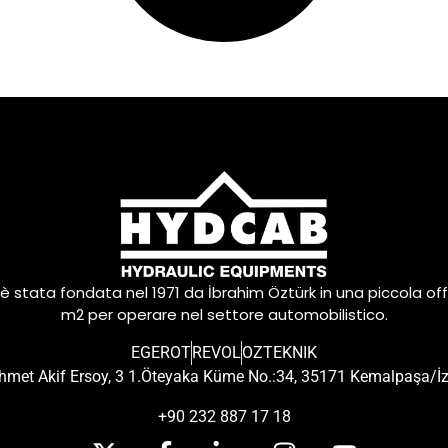
è stata fondata nel 1971 da İbrahim Öztürk in una piccola off
m2 per operare nel settore automobilistico.
EGEROT
REVOL
OZTEKNIK
met Akif Ersoy, 3 1.Öteyaka Küme No.:34, 35171 Kemalpaşa/İ
+90 232 887 17 18