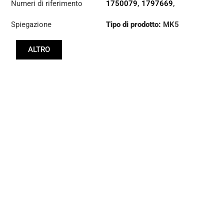
Numeri di riferimento
1750079
,
1797669
,
3475000041
Spiegazione
Tipo di prodotto:
MK5
ALTRO