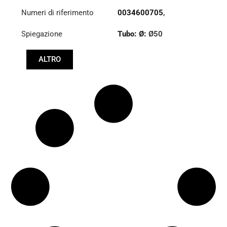
Numeri di riferimento
0034600705
,
0034604705
,
Spiegazione
Tubo: Ø:
Ø50
9744601105
,
9744601305
Lunghezza: (mm):
ALTRO
894mm