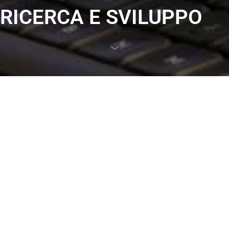
RICERCA E SVILUPPO
IL PROGRESSO È
TUTTO CIÒ
CHE CI INTERESSA
ÖZTEKNİK svolge i suoi studi di ricerca e sviluppo con
l’obiettivo di sviluppare prodotti paralleli alla tendenza del
mercato di riferimento alla luce degli sviluppi tecnologici,
aggiungendo caratteristiche innovative ai suoi prodotti,
aumentando sempre la qualità dei prodotti nell’ambito della
soddisfazione del cliente, raggiungendo gli obiettivi di costo
e sviluppando prodotti che soddisfino le aspettative come