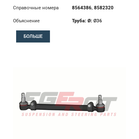
Справочные номера
8564386
,
8582320
Объяснение
Труба: Ø:
Ø36
Длина: (mm):
1348mm
БОЛЬШЕ