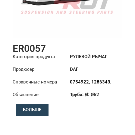
ER0057
Категория продукта
РУЛЕВОЙ РЫЧАГ
Продюсер
DAF
Справочные номера
0754922
,
1286343
,
1353396
Объяснение
Труба: Ø:
Ø52
Длина: (mm):
1698mm
БОЛЬШЕ