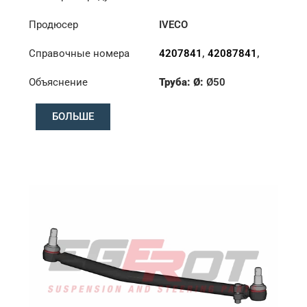
Продюсер
IVECO
Справочные номера
4207841
,
42087841
,
42087842
,
4747690
,
Объяснение
Труба: Ø:
Ø50
4747960
,
4747961
Длина: (mm):
982mm
БОЛЬШЕ