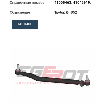
Справочные номера
41005463
,
41042919
,
8131582
,
8132397
Объяснение
Труба: Ø:
Ø52
Длина: (mm):
953mm
БОЛЬШЕ