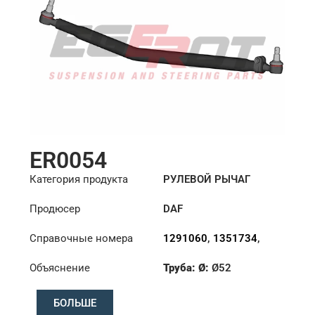
ER0054
Категория продукта
РУЛЕВОЙ РЫЧАГ
Продюсер
DAF
Справочные номера
1291060
,
1351734
,
1385499
Объяснение
Труба: Ø:
Ø52
Длина: (mm):
1005mm
БОЛЬШЕ