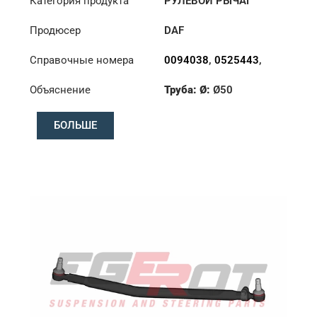
Категория продукта
РУЛЕВОЙ РЫЧАГ
Продюсер
DAF
Справочные номера
0094038
,
0525443
,
0554765
,
94038
Объяснение
Труба: Ø:
Ø50
Длина: (mm):
995mm
БОЛЬШЕ