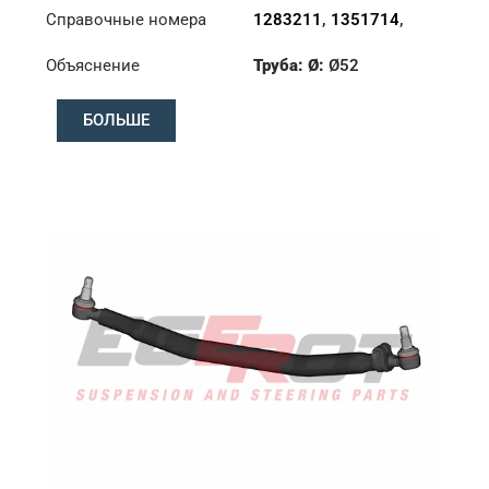
Справочные номера
1283211
,
1351714
,
1385497
Объяснение
Труба: Ø:
Ø52
Длина: (mm):
876mm
БОЛЬШЕ