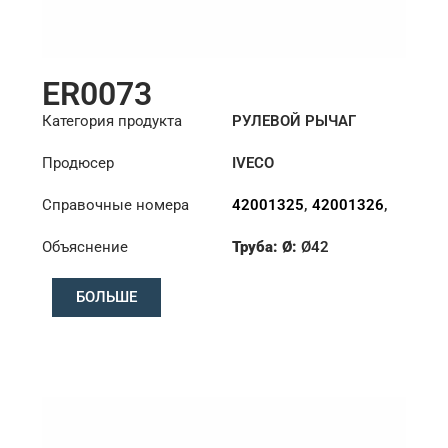
ER0073
Категория продукта
РУЛЕВОЙ РЫЧАГ
Продюсер
IVECO
Справочные номера
42001325
,
42001326
,
42086458
Объяснение
Труба: Ø:
Ø42
Длина: (mm):
882mm
БОЛЬШЕ