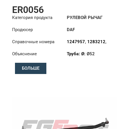
ER0056
Категория продукта
РУЛЕВОЙ РЫЧАГ
Продюсер
DAF
Справочные номера
1247957
,
1283212
,
1351715
,
1385492
Объяснение
Труба: Ø:
Ø52
Длина: (mm):
848mm
БОЛЬШЕ