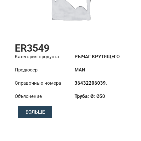
ER3549
Категория продукта
РЫЧАГ КРУТЯЩЕГО
МОМЕНТА
Продюсер
MAN
Справочные номера
36432206039
,
36432206045
Объяснение
Труба: Ø:
Ø50
Длина: (mm):
510mm
БОЛЬШЕ