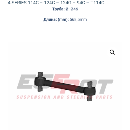
4 SERIES 114C – 124C – 124G – 94C – T114C
Труба: Ø:
Ø46
Длина: (mm):
568,5mm