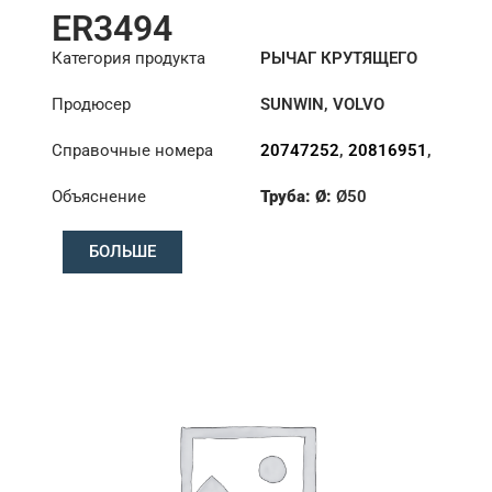
ER3494
Категория продукта
РЫЧАГ КРУТЯЩЕГО
МОМЕНТА
Продюсер
SUNWIN
,
VOLVO
Справочные номера
20747252
,
20816951
,
21185566
,
21185655
,
Объяснение
Труба: Ø:
Ø50
70211660
Длина: (mm):
507mm
БОЛЬШЕ