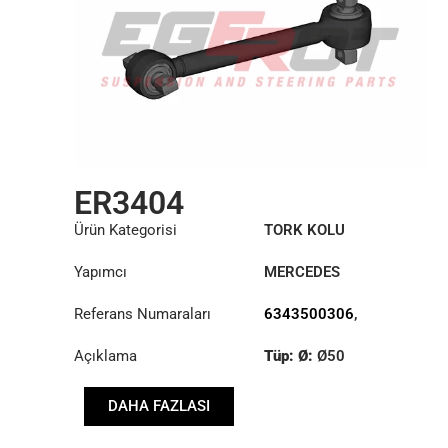
ER3404
Ürün Kategorisi
TORK KOLU
Yapımcı
MERCEDES
Referans Numaraları
6343500306
,
6343500806
,
Açıklama
Tüp: Ø:
Ø50
6343502206
Uzunluk: (mm):
588mm
DAHA FAZLASI