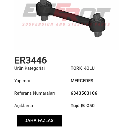
ER3446
Ürün Kategorisi
TORK KOLU
Yapımcı
MERCEDES
Referans Numaraları
6343503106
Açıklama
Tüp: Ø:
Ø50
Uzunluk: (mm):
645mm
DAHA FAZLASI