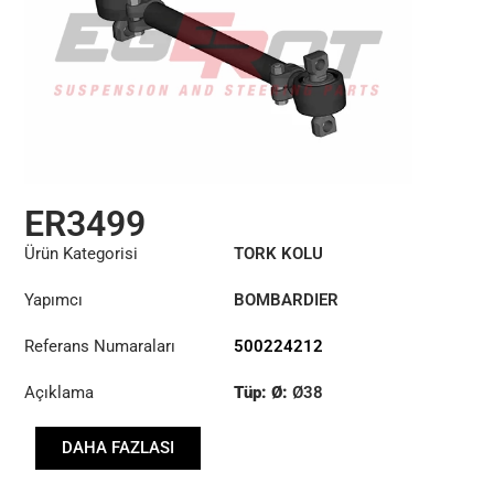
ER3499
Ürün Kategorisi
TORK KOLU
Yapımcı
BOMBARDIER
Referans Numaraları
500224212
Açıklama
Tüp: Ø:
Ø38
Uzunluk: (mm):
395mm
DAHA FAZLASI