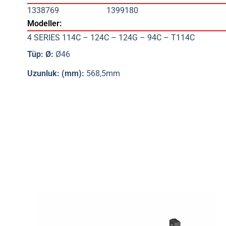
1338769
1399180
Modeller:
4 SERIES 114C – 124C – 124G – 94C – T114C
Tüp: Ø:
Ø46
Uzunluk: (mm):
568,5mm