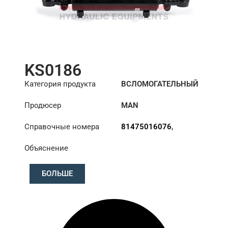
KS0186
Категория продукта
ВСЛОМОГАТЕЛЬНЫЙ
ЦИЛИНДР РУЛЕВОГО
Продюсер
MAN
УПРАВЛЕНИЯ
Справочные номера
81475016076
,
81475016093
,
Объяснение
81475019076
БОЛЬШЕ