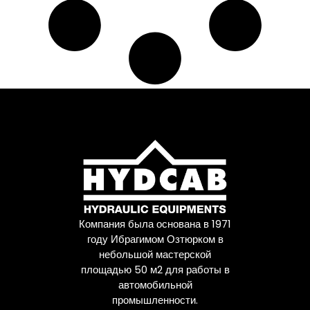
81953020037
,
81953020049
,
81953020050
,
81953020059
,
81953100009
,
8226232066
,
82262320660
,
8226241067
,
938423
Компания была основана в 1971
году Ибрагимом Озтюрком в
небольшой мастерской
площадью 50 м2 для работы в
автомобильной
промышленности.