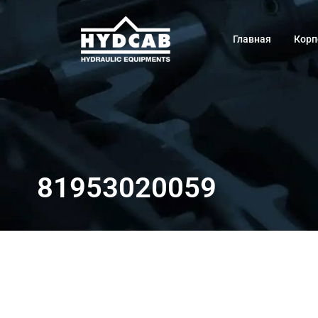
Главная
Корп
81953020059