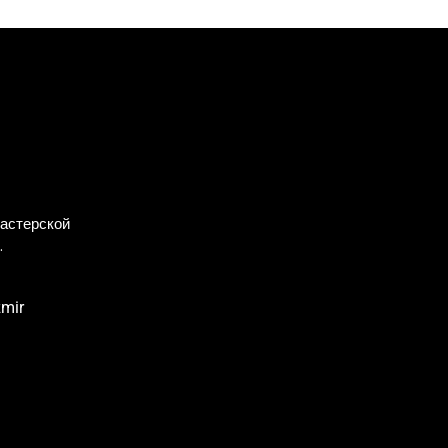
астерской
.
zmir