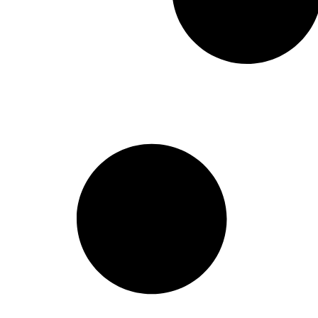
638862
,
639287
,
653770
,
689749
,
70003
,
7000307001
,
7001
,
70550504
,
81432206055
,
81432206073
,
81953020037
,
81953020049
,
81953020050
,
81953020059
,
81953100009
,
8226232066
,
82262320660
,
8226241067
,
938423