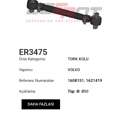
ER3475
Ürün Kategorisi
TORK KOLU
Yapımcı
VOLVO
Referans Numaraları
1608151
,
1621419
Açıklama
Tüp: Ø:
Ø50
Uzunluk: (mm):
621mm
DAHA FAZLASI