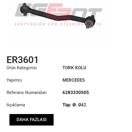
ER3601
Ürün Kategorisi
TORK KOLU
Yapımcı
MERCEDES
Referans Numaraları
6283330505
Açıklama
Tüp: Ø:
Ø42
Uzunluk: (mm):
618mm
DAHA FAZLASI