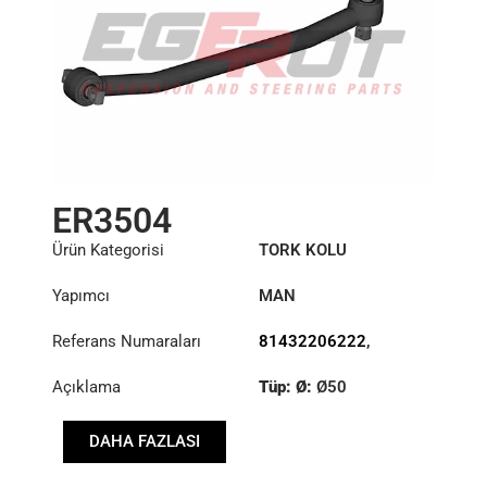
ER3504
Ürün Kategorisi
TORK KOLU
Yapımcı
MAN
Referans Numaraları
81432206222
,
81432206260
,
Açıklama
Tüp: Ø:
Ø50
81432206283
,
81432206284
,
Uzunluk: (mm):
941mm
81432206378
DAHA FAZLASI