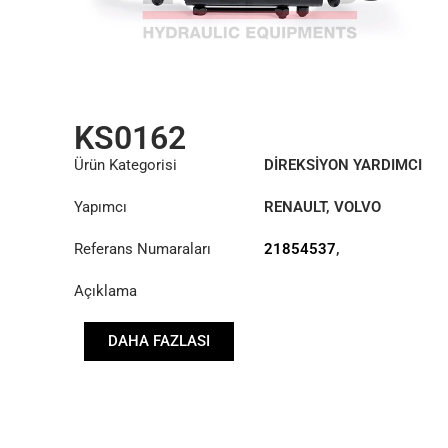
KS0162
Ürün Kategorisi
DİREKSİYON YARDIMCI
SİLİNDİRİ
Yapımcı
RENAULT
,
VOLVO
Referans Numaraları
21854537
,
7421451644
,
Açıklama
7421854539
,
7423378790
,
7423897814
DAHA FAZLASI