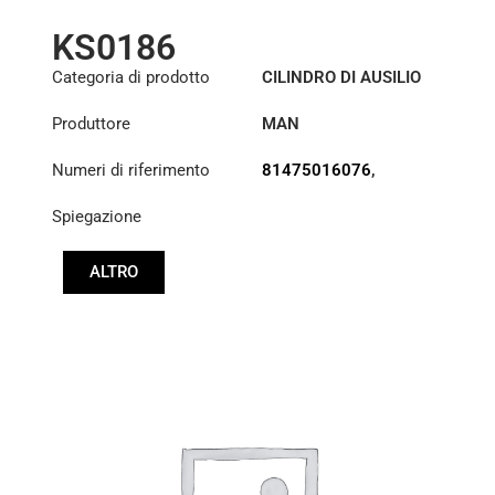
KS0186
Categoria di prodotto
CILINDRO DI AUSILIO
ALLO STERZO
Produttore
MAN
Numeri di riferimento
81475016076
,
81475016093
,
Spiegazione
81475019076
ALTRO