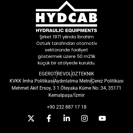
Şirket 1971 yılında İbrahim
Öztürk tarafından otomotiv
sektöründe faaliyet
göstermek üzere 50 m2’lik
küçük bir atölyede kuruldu.
EGEROT
REVOL
OZTEKNIK
KVKK İmha Politikası
Aydınlatma Metni
Çerez Politikası
Mehmet Akif Ersoy, 3 1.Öteyaka Küme No.:34, 35171
Kemalpaşa/İzmir
+90 232 887 17 18