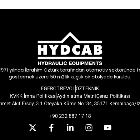
 1971 yılında İbrahim Öztürk tarafından otomotiv sektöründe f
göstermek üzere 50 m2’lik küçük bir atölyede kuruldu.
EGEROT
REVOL
OZTEKNIK
KVKK İmha Politikası
Aydınlatma Metni
Çerez Politikası
met Akif Ersoy, 3 1.Öteyaka Küme No.:34, 35171 Kemalpaşa/İ
+90 232 887 17 18