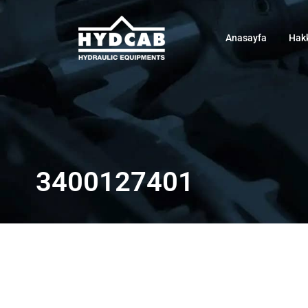
Anasayfa
Hak
3400127401