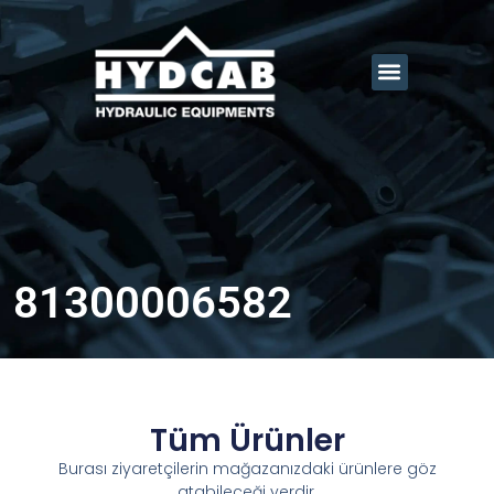
81300006582
Tüm Ürünler
Burası ziyaretçilerin mağazanızdaki ürünlere göz
atabileceği yerdir.