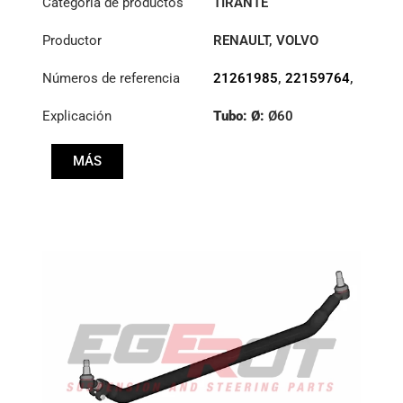
Categoría de productos
TIRANTE
Productor
RENAULT
,
VOLVO
Números de referencia
21261985
,
22159764
,
7421261985
,
Explicación
Tubo: Ø:
Ø60
7422159764
Longitud: (mm):
MÁS
1671mm