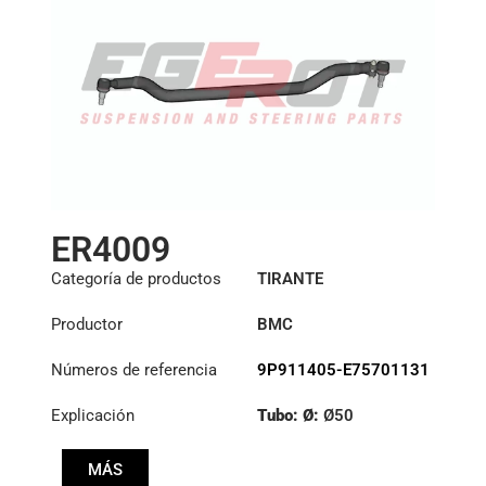
ER4009
Categoría de productos
TIRANTE
Productor
BMC
Números de referencia
9P911405-E75701131
Explicación
Tubo: Ø:
Ø50
Longitud: (mm):
MÁS
1305mm