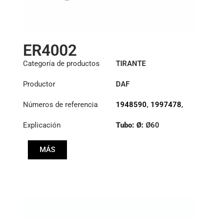
ER4002
Categoría de productos
TIRANTE
Productor
DAF
Números de referencia
1948590
,
1997478
,
2019496
Explicación
Tubo: Ø:
Ø60
Longitud: (mm):
MÁS
1745mm