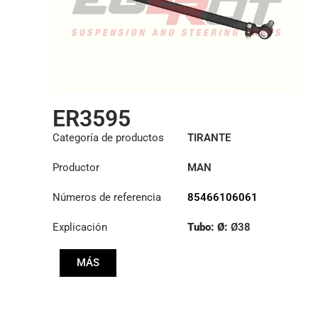
ER3595
Categoría de productos
TIRANTE
Productor
MAN
Números de referencia
85466106061
Explicación
Tubo: Ø:
Ø38
:
27,1/30
MÁS
:
23,5/26
Longitud: (mm):