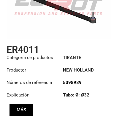
ER4011
Categoría de productos
TIRANTE
Productor
NEW HOLLAND
Números de referencia
5098989
Explicación
Tubo: Ø:
Ø32
Longitud: (mm):
MÁS
1370mm