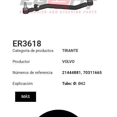
ER3618
Categoría de productos
TIRANTE
Productor
VOLVO
Números de referencia
21444881
,
70311665
Explicación
Tubo: Ø:
Ø42
:
23,93/28,6
MÁS
:
23,93/28,6
Longitud: (mm):