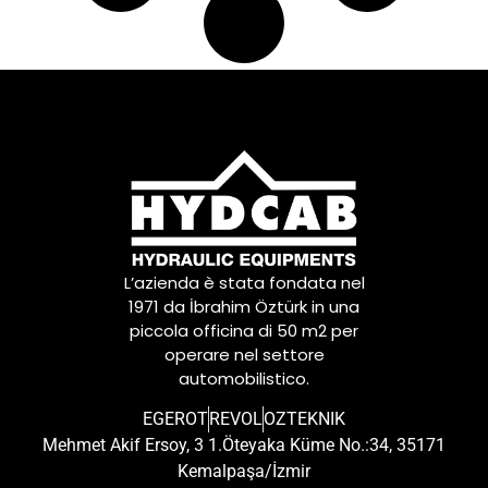
L’azienda è stata fondata nel
1971 da İbrahim Öztürk in una
piccola officina di 50 m2 per
operare nel settore
automobilistico.
EGEROT
REVOL
OZTEKNIK
Mehmet Akif Ersoy, 3 1.Öteyaka Küme No.:34, 35171
Kemalpaşa/İzmir