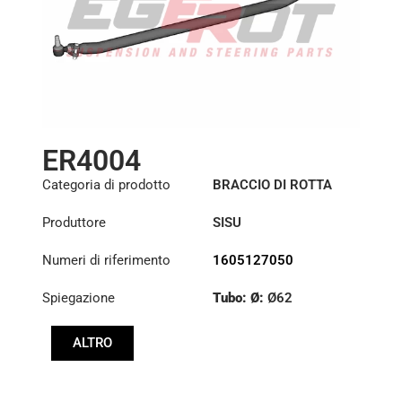
ER4004
Categoria di prodotto
BRACCIO DI ROTTA
Produttore
SISU
Numeri di riferimento
1605127050
Spiegazione
Tubo: Ø:
Ø62
Lunghezza: (mm):
ALTRO
1750mm