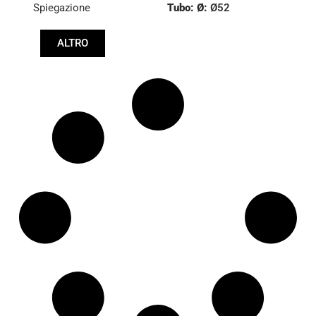
Spiegazione
Tubo: Ø:
Ø52
:
27,1/30
ALTRO
Lunghezza: (mm):
785mm