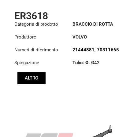
ER3618
Categoria di prodotto
BRACCIO DI ROTTA
Produttore
VOLVO
Numeri di riferimento
21444881
,
70311665
Spiegazione
Tubo: Ø:
Ø42
:
23,93/28,6
ALTRO
:
23,93/28,6
Lunghezza: (mm):
805mm