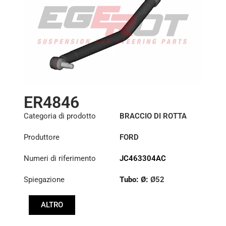
ER4846
Categoria di prodotto
BRACCIO DI ROTTA
Produttore
FORD
Numeri di riferimento
JC463304AC
Spiegazione
Tubo: Ø:
Ø52
:
27,1/30
ALTRO
:
27,1/30