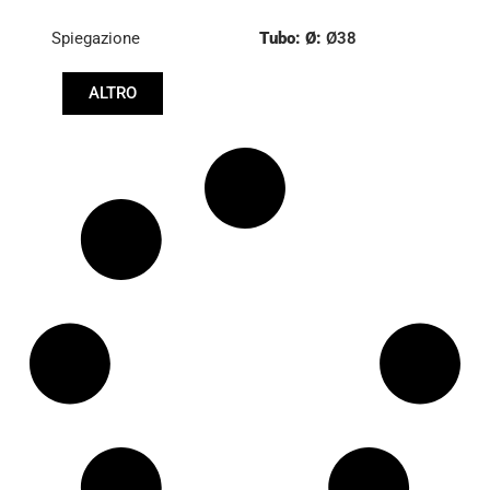
Spiegazione
Tubo: Ø:
Ø38
Lunghezza: (mm):
ALTRO
612mm