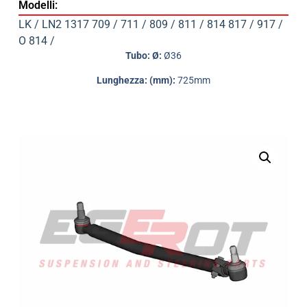
Modelli:
LK / LN2 1317 709 / 711 / 809 / 811 / 814 817 / 917 /
O 814 /
Tubo: Ø:
Ø36
Lunghezza: (mm):
725mm