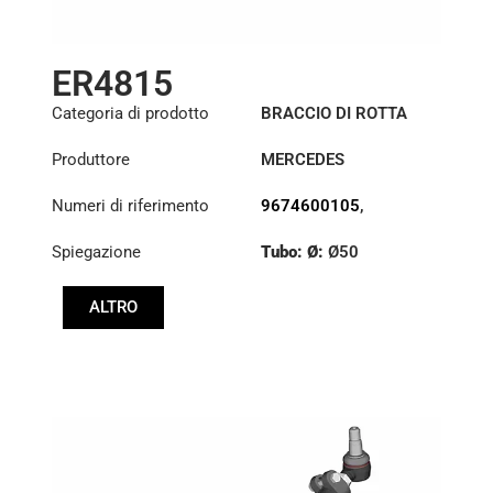
ER4815
Categoria di prodotto
BRACCIO DI ROTTA
Produttore
MERCEDES
Numeri di riferimento
9674600105
,
9674600205
,
Spiegazione
Tubo: Ø:
Ø50
9674602805
,
9674603005
,
Lunghezza: (mm):
9674604005
,
ALTRO
910mm
9674604105
,
9674605405