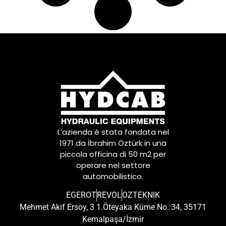
L’azienda è stata fondata nel
1971 da İbrahim Öztürk in una
piccola officina di 50 m2 per
operare nel settore
automobilistico.
EGEROT
REVOL
OZTEKNIK
Mehmet Akif Ersoy, 3 1.Öteyaka Küme No.:34, 35171
Kemalpaşa/İzmir