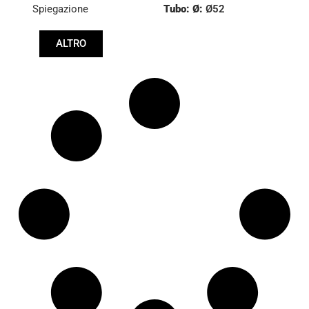
Spiegazione
Tubo: Ø:
Ø52
:
27,1/30
ALTRO
:
27,1/30
Lunghezza: (mm):
912mm