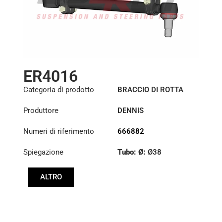
ER4016
Categoria di prodotto
BRACCIO DI ROTTA
Produttore
DENNIS
Numeri di riferimento
666882
Spiegazione
Tubo: Ø:
Ø38
Lunghezza: (mm):
ALTRO
784,4mm