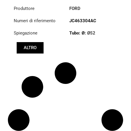
Produttore
FORD
Numeri di riferimento
JC463304AC
Spiegazione
Tubo: Ø:
Ø52
:
27,1/30
ALTRO
:
27,1/30
Lunghezza: (mm):
912mm