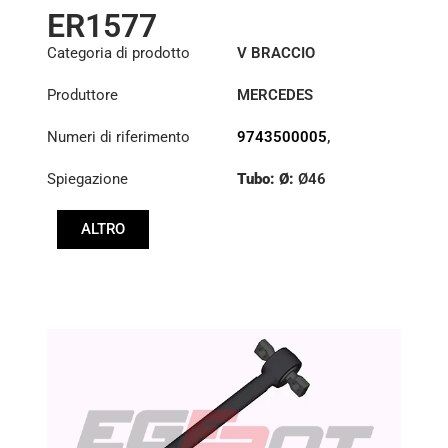
ER1577
Categoria di prodotto
V BRACCIO
Produttore
MERCEDES
Numeri di riferimento
9743500005
,
9743500405
,
Spiegazione
Tubo: Ø:
Ø46
9743500505
Lunghezza: (mm):
ALTRO
761,7mm