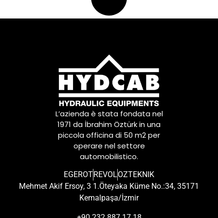
L’azienda è stata fondata nel
1971 da İbrahim Öztürk in una
piccola officina di 50 m2 per
operare nel settore
automobilistico.
EGEROT
REVOL
OZTEKNIK
Mehmet Akif Ersoy, 3 1.Öteyaka Küme No.:34, 35171
Kemalpaşa/İzmir
+90 232 887 17 18