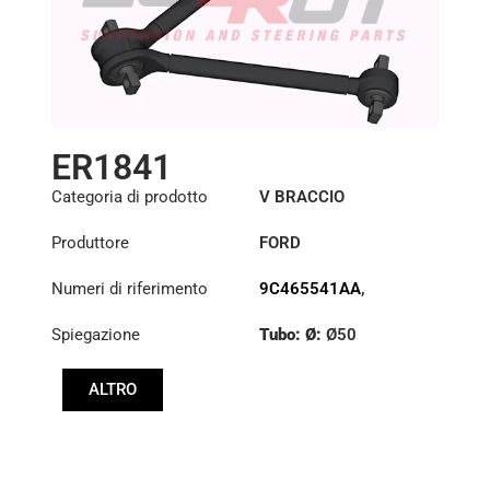
ER1841
Categoria di prodotto
V BRACCIO
Produttore
FORD
Numeri di riferimento
9C465541AA
,
9C465541AB
Spiegazione
Tubo: Ø:
Ø50
Lunghezza: (mm):
ALTRO
637mm