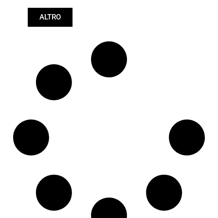
Lunghezza: (mm):
ALTRO
665mm