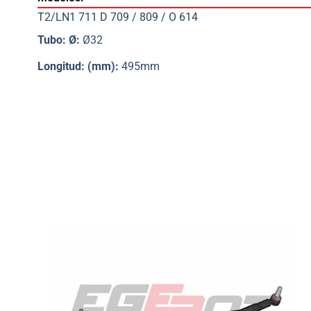
T2/LN1 711 D 709 / 809 / O 614
Tubo: Ø:
Ø32
Longitud: (mm):
495mm