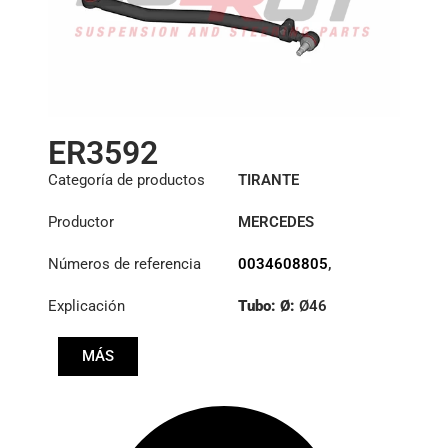
ER3592
Categoría de productos
TIRANTE
Productor
MERCEDES
Números de referencia
0034608805
,
0034609505
Explicación
Tubo: Ø:
Ø46
Longitud: (mm):
MÁS
870mm