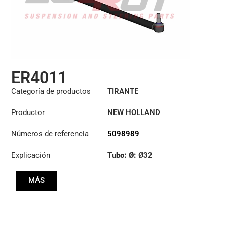
ER4011
Categoría de productos
TIRANTE
Productor
NEW HOLLAND
Números de referencia
5098989
Explicación
Tubo: Ø:
Ø32
Longitud: (mm):
MÁS
1370mm