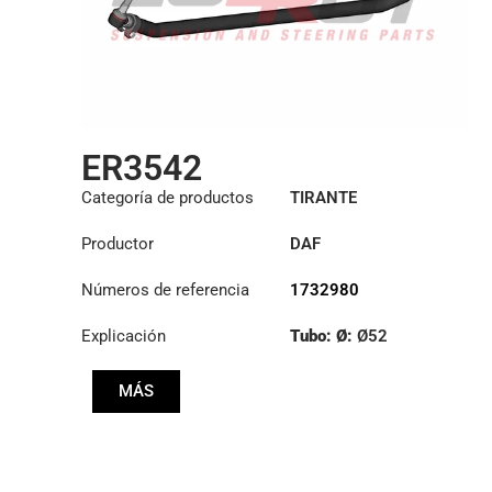
ER3542
Categoría de productos
TIRANTE
Productor
DAF
Números de referencia
1732980
Explicación
Tubo: Ø:
Ø52
Longitud: (mm):
MÁS
1522mm