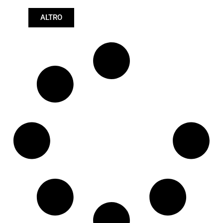
:
27,1/30
ALTRO
:
23,5/26
Lunghezza: (mm):
822mm