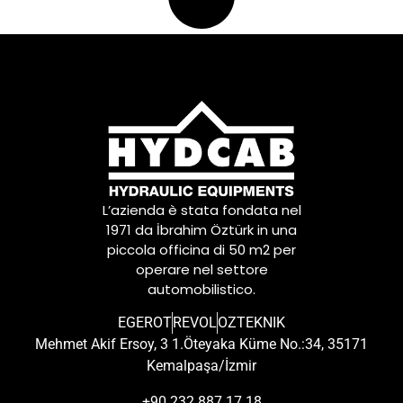
L’azienda è stata fondata nel
1971 da İbrahim Öztürk in una
piccola officina di 50 m2 per
operare nel settore
automobilistico.
EGEROT
REVOL
OZTEKNIK
Mehmet Akif Ersoy, 3 1.Öteyaka Küme No.:34, 35171
Kemalpaşa/İzmir
+90 232 887 17 18