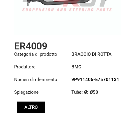
ER4009
Categoria di prodotto
BRACCIO DI ROTTA
Produttore
BMC
Numeri di riferimento
9P911405-E75701131
Spiegazione
Tubo: Ø:
Ø50
Lunghezza: (mm):
ALTRO
1305mm