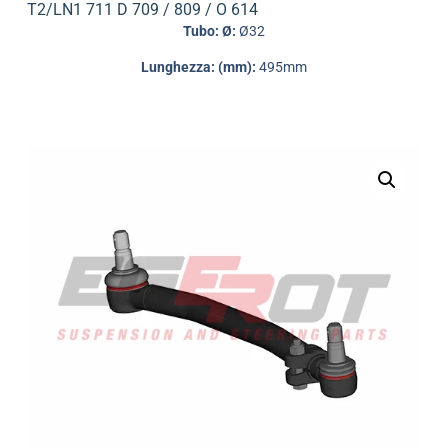
T2/LN1 711 D 709 / 809 / O 614
Tubo: Ø:
Ø32
Lunghezza: (mm):
495mm